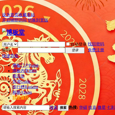
设为首页
收藏本站
开启辅助访问
切换到宽版
找回密码
自动登录
密码
免费注册
登录
快捷导航
博板门户
Portal
博板内堂
BBS
视讯堂
导读
Guide
排行榜
Ranklist
相册
Album
我要爆料
搜索
热搜:
华硕
技嘉
微星
七彩
搜索